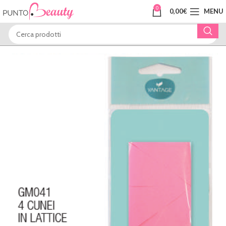
0
0,00
€
MENU