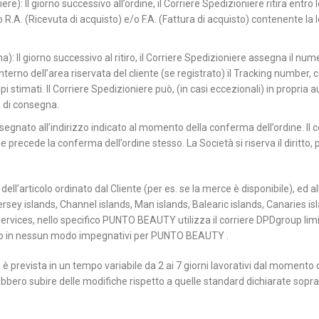
e): Il giorno successivo all’ordine, il Corriere Spedizioniere ritira entro
.A. (Ricevuta di acquisto) e/o F.A. (Fattura di acquisto) contenente la lo
 Il giorno successivo al ritiro, il Corriere Spedizioniere assegna il n
interno dell’area riservata del cliente (se registrato) il Tracking number,
 stimati. Il Corriere Spedizioniere può, (in casi eccezionali) in propria a
 di consegna.
egnato all’indirizzo indicato al momento della conferma dell’ordine. Il co
 che precede la conferma dell’ordine stesso. La Società si riserva il diritto
ell’articolo ordinato dal Cliente (per es. se la merce è disponibile), ed 
rsey islands, Channel islands, Man islands, Balearic islands, Canaries is
ervices, nello specifico PUNTO BEAUTY utilizza il corriere DPDgroup limi
no in nessun modo impegnativi per PUNTO BEAUTY .
è prevista in un tempo variabile da 2 ai 7 giorni lavorativi dal momento de
ebbero subire delle modifiche rispetto a quelle standard dichiarate sopra.