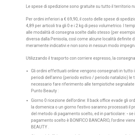
Le spese di spedizione sono gratuite su tutto il territorio na
Per ordini inferiori a € 69,90, il costo delle spese di spedi
4,89 per articoli tra gli 0 e i 2 kg di peso volumetrico. I t
alle modalità di consegna scelte dallo stesso (per esempio
diversa dalla Penisola, così come alcune località definite d
meramente indicativi e non sono in nessun modo impegn
Utilizzando il trasporto con corriere espresso, la consegna 
Gli ordini effettuati online vengono consegnati in tutto i
periodi dell’anno (periodo estivo / periodo natalizio) le
necessario fare riferimento alle tempistiche segnalate
Punto Beauty :
Giorno 0 ricezione dell’ordine: Il back office evade gli or
la domenica o un giorno festivo saranno processati il pr
del metodo di pagamento scelto, ed in particolare: ◦ se
pagamento scelto è BONIFICO BANCARIO, l’ordine viene e
BEAUTY .