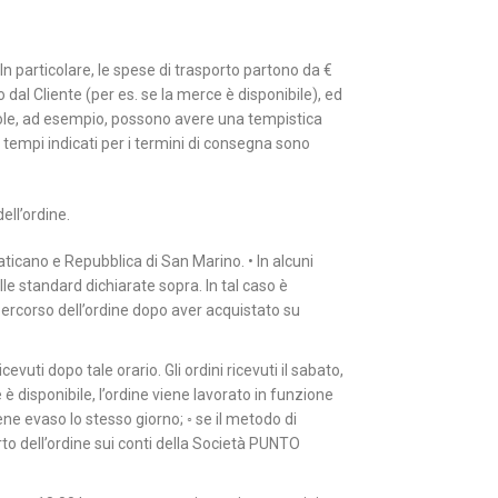
 In particolare, le spese di trasporto partono da €
o dal Cliente (per es. se la merce è disponibile), ed
Isole, ad esempio, possono avere una tempistica
I tempi indicati per i termini di consegna sono
ell’ordine.
 Vaticano e Repubblica di San Marino. • In alcuni
le standard dichiarate sopra. In tal caso è
ercorso dell’ordine dopo aver acquistato su
evuti dopo tale orario. Gli ordini ricevuti il sabato,
è disponibile, l’ordine viene lavorato in funzione
e evaso lo stesso giorno; ◦ se il metodo di
o dell’ordine sui conti della Società PUNTO