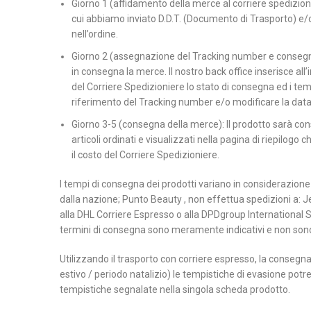
Giorno 1 (affidamento della merce al corriere spedizionier
cui abbiamo inviato D.D.T. (Documento di Trasporto) e/o R
nell’ordine.
Giorno 2 (assegnazione del Tracking number e consegna):
in consegna la merce. Il nostro back office inserisce all’
del Corriere Spedizioniere lo stato di consegna ed i tempi
riferimento del Tracking number e/o modificare la data
Giorno 3-5 (consegna della merce): Il prodotto sarà cons
articoli ordinati e visualizzati nella pagina di riepilogo
il costo del Corriere Spedizioniere.
I tempi di consegna dei prodotti variano in considerazione d
dalla nazione; Punto Beauty , non effettua spedizioni a: Je
alla DHL Corriere Espresso o alla DPDgroup International S
termini di consegna sono meramente indicativi e non so
Utilizzando il trasporto con corriere espresso, la consegna 
estivo / periodo natalizio) le tempistiche di evasione potr
tempistiche segnalate nella singola scheda prodotto.