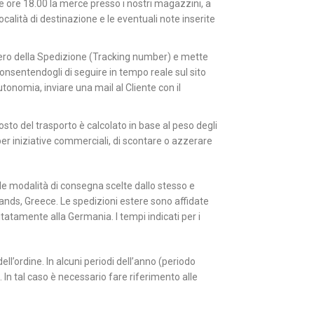
 le ore 18.00 la merce presso i nostri magazzini, a
calità di destinazione e le eventuali note inserite
umero della Spedizione (Tracking number) e mette
 consentendogli di seguire in tempo reale sul sito
utonomia, inviare una mail al Cliente con il
sto del trasporto è calcolato in base al peso degli
, per iniziative commerciali, di scontare o azzerare
alle modalità di consegna scelte dallo stesso e
lands, Greece. Le spedizioni estere sono affidate
tatamente alla Germania. I tempi indicati per i
ll’ordine. In alcuni periodi dell’anno (periodo
 In tal caso è necessario fare riferimento alle