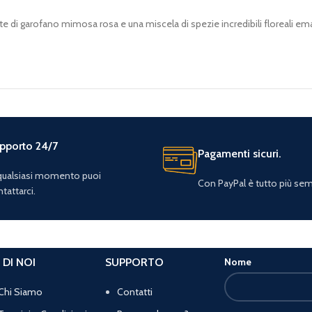
te di garofano mimosa rosa e una miscela di spezie incredibili floreali eman
pporto 24/7
Pagamenti sicuri.
 qualsiasi momento puoi
Con PayPal è tutto più sem
tattarci.
 DI NOI
SUPPORTO
Nome
Chi Siamo
Contatti