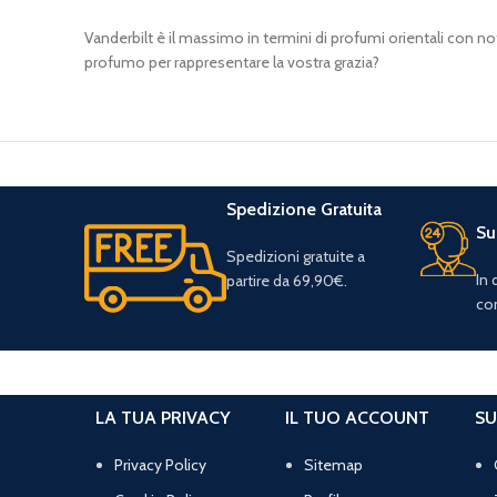
Vanderbilt è il massimo in termini di profumi orientali con no
profumo per rappresentare la vostra grazia?
Spedizione Gratuita
Su
Spedizioni gratuite a
In
partire da 69,90€.
con
LA TUA PRIVACY
IL TUO ACCOUNT
SU
Privacy Policy
Sitemap