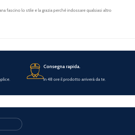
a fascino lo stile e la grazia perché indossare qualsiasi altro
Consegna rapida.
plice.
In 48 ore il prodotto arriverà da te.