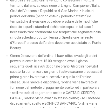
Gli ordini effettuati online vengono consegnati in tutto il
territorio italiano, ad eccezione di Livigno, Campione d’Italia,
Città del Vaticano e Repubblica di San Marino. • In alcuni
periodi dell’anno (periodo estivo / periodo natalizio) le
tempistiche di evasione potrebbero subire delle modifiche
rispetto a quelle standard dichiarate sopra. In tal caso è
necessario fare riferimento alle tempistiche segnalate nella
singola scheda prodotto. Tempi di Spedizione nel resto
d’Europa Percorso dell’ordine dopo aver acquistato su Punto
Beauty :
Giorno 0 ricezione dell’ordine: Il back office evade gli ordini
pervenuti entro le ore 15.00; vengono evasi il giorno
seguente quelli ricevuti dopo tale orario. Gli ordini ricevuti il
sabato, la domenica o un giorno festivo saranno processati il
primo giorno lavorativo successivo a quello dell’ordine
stesso. Se la merce è disponibile, l’ordine viene lavorato in
funzione del metodo di pagamento scelto, ed in particolare:
◦ se il metodo di pagamento scelto è CARTA DI CREDITO,
PAYPAL, l’ordine viene evaso lo stesso giorno; ◦ se il metodo
di pagamento scelto è BONIFICO BANCARIO, l’ordine viene