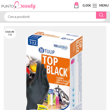
0
0,00
€
MENU
ESAURI
TO