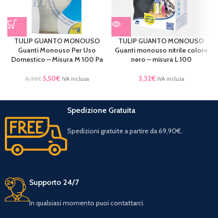
TULIP GUANTO MONOUSO
TULIP GUANTO MONOUSO
Guanti Monouso Per Uso
Guanti monouso nitrile colore
Domestico – Misura M 100 Pa
nero – misura L 100
5,50
€
3,32
€
6,55
€
IVA inclusa
IVA inclusa
Spedizione Gratuita
Spedizioni gratuite a partire da 69,90€.
Supporto 24/7
In qualsiasi momento puoi contattarci.