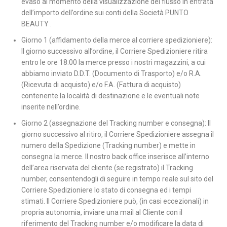
evaso al momento della visualizzazione del flusso in entrata
dell’importo dell’ordine sui conti della Società PUNTO
BEAUTY .
Giorno 1 (affidamento della merce al corriere spedizioniere):
Il giorno successivo all’ordine, il Corriere Spedizioniere ritira
entro le ore 18.00 la merce presso i nostri magazzini, a cui
abbiamo inviato D.D.T. (Documento di Trasporto) e/o R.A.
(Ricevuta di acquisto) e/o F.A. (Fattura di acquisto)
contenente la località di destinazione e le eventuali note
inserite nell’ordine.
Giorno 2 (assegnazione del Tracking number e consegna): Il
giorno successivo al ritiro, il Corriere Spedizioniere assegna il
numero della Spedizione (Tracking number) e mette in
consegna la merce. Il nostro back office inserisce all’interno
dell’area riservata del cliente (se registrato) il Tracking
number, consentendogli di seguire in tempo reale sul sito del
Corriere Spedizioniere lo stato di consegna ed i tempi
stimati. Il Corriere Spedizioniere può, (in casi eccezionali) in
propria autonomia, inviare una mail al Cliente con il
riferimento del Tracking number e/o modificare la data di