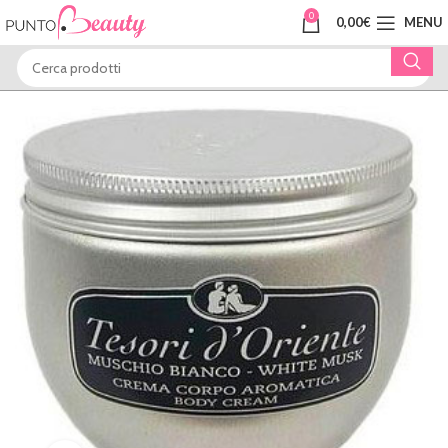
0
0,00
€
MENU