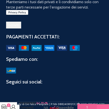
Manteniamo i tuoi dati privati e li condividiamo solo con
terze parti necessarie per l'erogazione dei servizi.
PAGAMENTI ACCETTATI:
Spediamo con:
Seguici sui social:
SHI SUN
CARE Sun
37,90
€
Protection
PuntoBeauty di De Falco Pasquale | P.IVA 08824081213 |
2019 CREATO CON
0
Compact
Disponibile
IVA
Amore
.