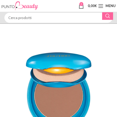
0
0,00
€
MENU