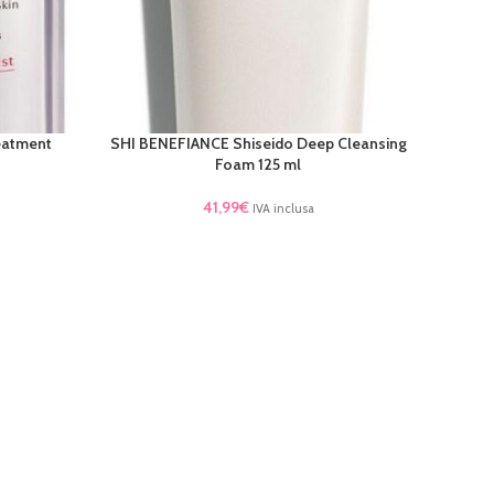
eatment
SHI BENEFIANCE Shiseido Deep Cleansing
LEGGI TUTTO
Foam 125 ml
41,99
€
IVA inclusa