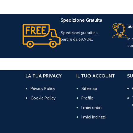
Spedizione Gratuita
Su
Spedizioni gratuite a
In
partire da 69,90€.
con
LA TUA PRIVACY
IL TUO ACCOUNT
SU
Privacy Policy
Sitemap
Cookie Policy
Profilo
I miei ordini
I miei indirizzi