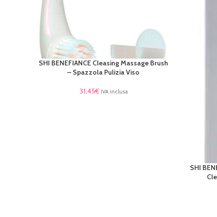
SHI BENEFIANCE Cleasing Massage Brush
AGGIUNGI AL CARRELLO
– Spazzola Pulizia Viso
31,45
€
IVA inclusa
SHI BENE
LEGGI TU
Cle