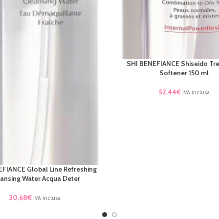
SHI BENEFIANCE Shiseido Tr
LEGGI TUTTO
Softener 150 ml
52,44
€
IVA inclusa
FIANCE Global Line Refreshing
TTO
ansing Water Acqua Deter
30,68
€
IVA inclusa