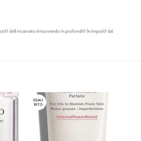
t? dell incarnato rimuovendo in profondit? le impurit? dai
ESAU
ESAU
RITO
RITO
SHI
LEGGI 