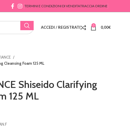
TERMINI E CONDIZIONI DI VENDITA
TRACCIA ORDINE
0
ACCEDI / REGISTRATI
0,00
€
FIANCE
ng Cleansing Foam 125 ML
E Shiseido Clarifying
am 125 ML
AN.F