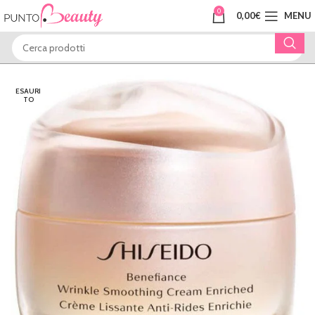
0
0,00
€
MENU
ESAURI
TO