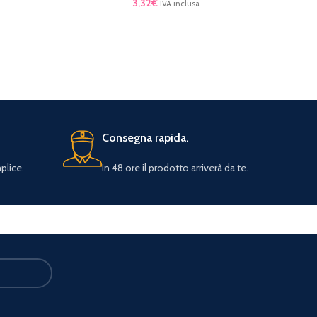
3,32
€
IVA inclusa
AGGIUN
Consegna rapida.
plice.
In 48 ore il prodotto arriverà da te.