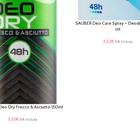
SAUBER Deo Care Spray – Deod
AGGIUNGI AL CARRELLO
ml
3,32
€
IVA inclusa
eo Dry Fresco & Asciutto 150ml
AL CARRELLO
3,32
€
IVA inclusa