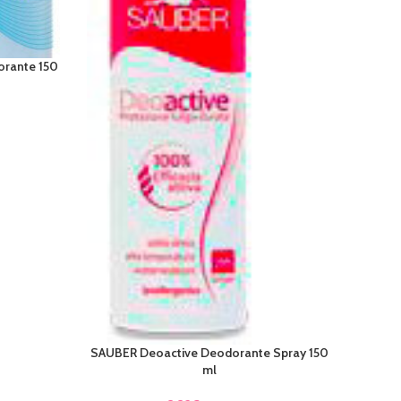
orante 150
SAUBER Deoactive Deodorante Spray 150
AGGIUNGI AL CARRELLO
ml