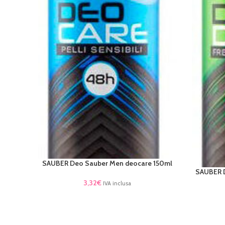
SAUBER Deo Sauber Men deocare 150ml
AGGIUNGI AL CARRELLO
SAUBER D
AGGIUNGI 
3,32
€
IVA inclusa