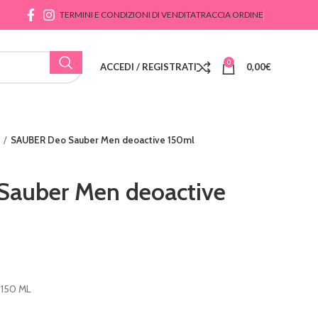
TERMINI E CONDIZIONI DI VENDITA
TRACCIA ORDINE
0
ACCEDI / REGISTRATI
0,00
€
SAUBER Deo Sauber Men deoactive 150ml
auber Men deoactive
150 ML