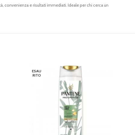
 convenienza e risultati immediati. Ideale per chi cerca un
ESAU
ESAU
RITO
RITO
PANTEN
LEGGI 