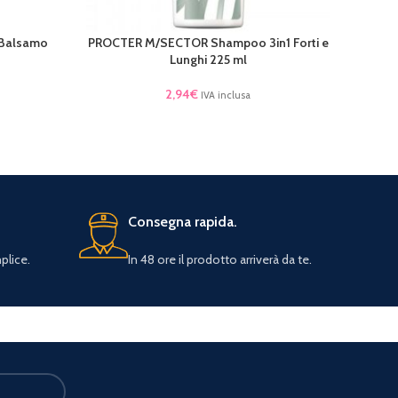
Balsamo
PROCTER M/SECTOR Shampoo 3in1 Forti e
LEGGI TUTTO
Lunghi 225 ml
2,94
€
IVA inclusa
Consegna rapida.
plice.
In 48 ore il prodotto arriverà da te.