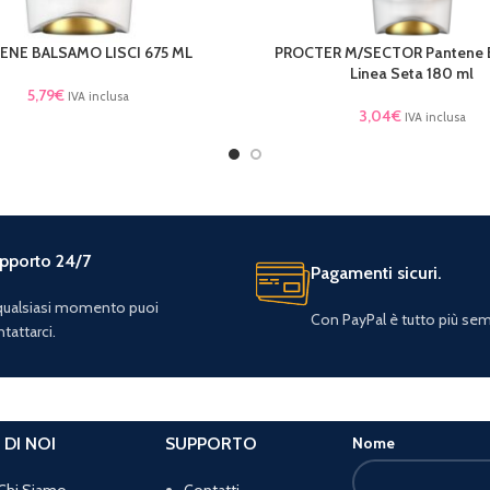
ENE BALSAMO LISCI 675 ML
PROCTER M/SECTOR Pantene 
TTO
LEGGI TUTTO
Linea Seta 180 ml
5,79
€
IVA inclusa
3,04
€
IVA inclusa
pporto 24/7
Pagamenti sicuri.
 qualsiasi momento puoi
Con PayPal è tutto più sem
tattarci.
 DI NOI
SUPPORTO
Nome
Chi Siamo
Contatti