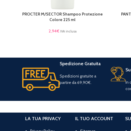
PROCTER M/SECTOR Shampoo Protezione
PANT
LEGGI TUTTO
LEGGI TU
Colore 225 ml
2,94
€
IVA inclusa
Spedizione Gratuita
Su
Spedizioni gratuite a
In
partire da 69,90€.
con
LA TUA PRIVACY
IL TUO ACCOUNT
SU
Privacy Policy
Sitemap