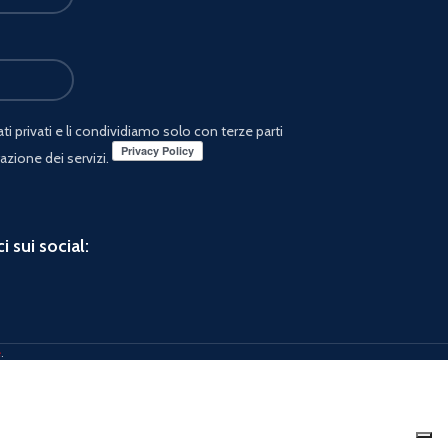
i privati e li condividiamo solo con terze parti
azione dei servizi.
i sui social:
e
.