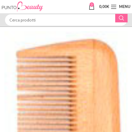
0
0,00
€
MENU