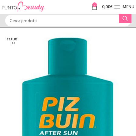
0
0,00
€
MENU
ESAURI
TO