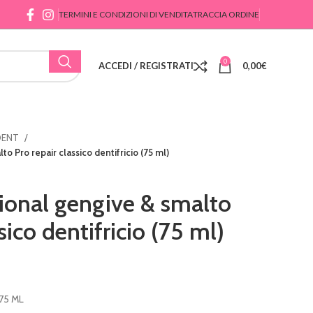
TERMINI E CONDIZIONI DI VENDITA
TRACCIA ORDINE
0
ACCEDI / REGISTRATI
0,00
€
DENT
o Pro repair classico dentifricio (75 ml)
sional gengive & smalto
sico dentifricio (75 ml)
75 ML