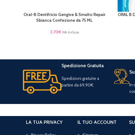
Oral-B Dentifricio Gengive & Smalto Repair
ORAL B D
LEGGI TUTTO
LEGGI TU
Sbianca Confezione da 75 ML
3,70
€
IVA inclusa
Spedizione Gratuita
Su
Spedizioni gratuite a
In
partire da 69,90€.
con
LA TUA PRIVACY
IL TUO ACCOUNT
SU
Privacy Policy
Sitemap