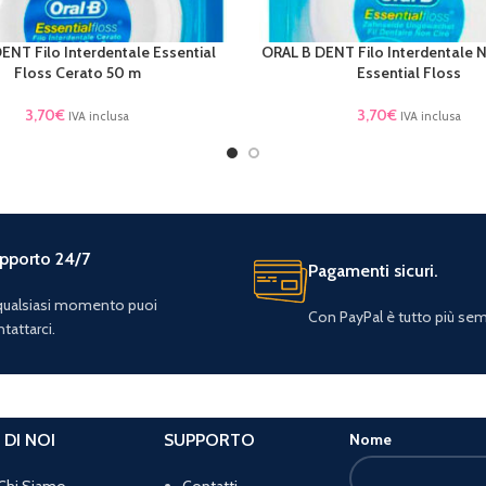
ENT Filo Interdentale Essential
ORAL B DENT Filo Interdentale 
TTO
LEGGI TUTTO
Floss Cerato 50 m
Essential Floss
3,70
€
3,70
€
IVA inclusa
IVA inclusa
pporto 24/7
Pagamenti sicuri.
 qualsiasi momento puoi
Con PayPal è tutto più sem
tattarci.
 DI NOI
SUPPORTO
Nome
Chi Siamo
Contatti