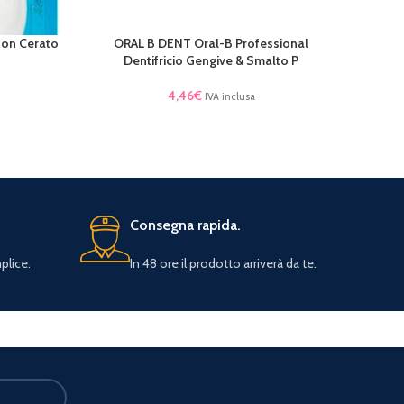
Non Cerato
ORAL B DENT Oral-B Professional
LEGGI TUTTO
Dentifricio Gengive & Smalto P
4,46
€
IVA inclusa
Consegna rapida.
plice.
In 48 ore il prodotto arriverà da te.