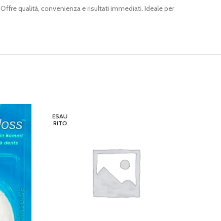
Offre qualità, convenienza e risultati immediati. Ideale per
ESAU
ESAU
RITO
RITO
ORAL B
LEGGI 