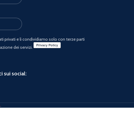
i privati e li condividiamo solo con terze parti
azione dei servizi.
i sui social:
e
.