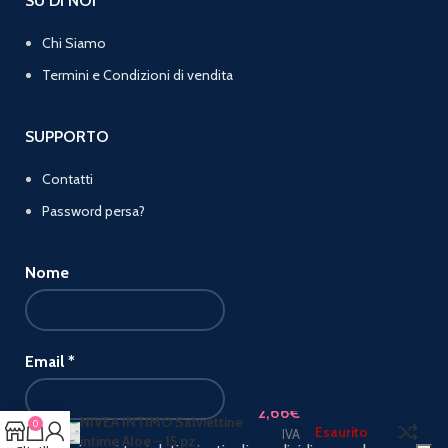
SU DI NOI
Chi Siamo
Termini e Condizioni di vendita
SUPPORTO
Contatti
Password persa?
Nome
Email
*
2,66
€
NIVEA INTIMO Salviettine
0
Esaurito
IVA
intime Aloe – 15 pz.