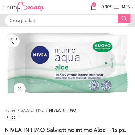
0
0,00
€
MENU
ESAURI
TO
Clicca per ingrandire
Home
SALVIETTINE
NIVEA INTIMO
NIVEA INTIMO Salviettine intime Aloe – 15 pz.