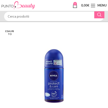
0
0,00
€
MENU
ESAURI
TO