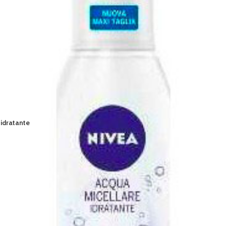
NIVE
AGGIUN
idratante