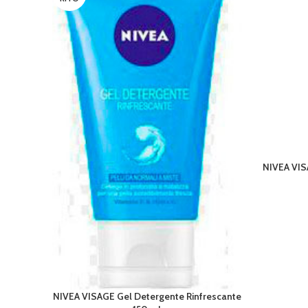
NIVEA VISA
AGGIUNGI 
NIVEA VISAGE Gel Detergente Rinfrescante
LEGGI TUTTO