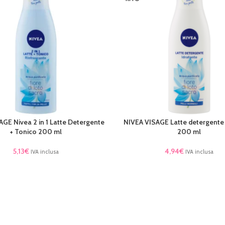
GE Nivea 2 in 1 Latte Detergente
NIVEA VISAGE Latte detergente 
AL CARRELLO
LEGGI TUTTO
+ Tonico 200 ml
200 ml
5,13
€
4,94
€
IVA inclusa
IVA inclusa