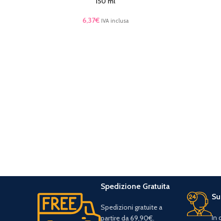
150 ml
6,37
€
IVA inclusa
Spedizione Gratuita
Su
Spedizioni gratuite a
In
partire da 69,90€.