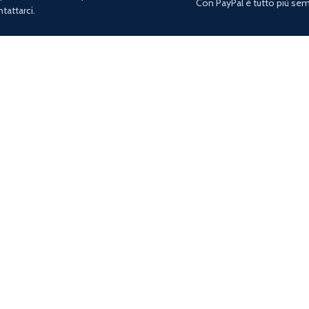
Con PayPal è tutto più sem
tattarci.
 DI NOI
SUPPORTO
Nome
Chi Siamo
Contatti
Termini e Condizioni
Password persa?
Email
*
di vendita
Manteniamo i tuoi dat
necessarie per l'erog
Spediamo con:
Seguic