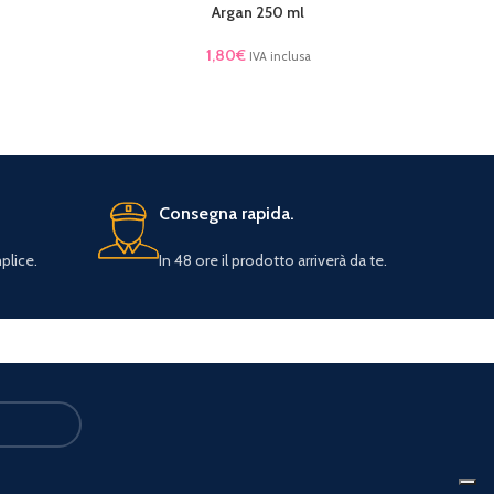
Argan 250 ml
1,80
€
IVA inclusa
Consegna rapida.
plice.
In 48 ore il prodotto arriverà da te.