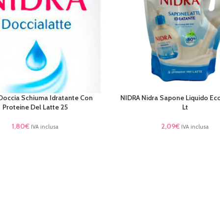
Doccia Schiuma Idratante Con
NIDRA Nidra Sapone Liquido Eco 
AL CARRELLO
AGGIUNGI AL CARRELLO
Proteine Del Latte 25
Lt
1,80
€
2,09
€
IVA inclusa
IVA inclusa