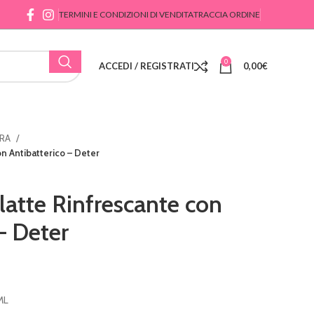
TERMINI E CONDIZIONI DI VENDITA
TRACCIA ORDINE
0
ACCEDI / REGISTRATI
0,00
€
DRA
n Antibatterico – Deter
atte Rinfrescante con
– Deter
ML