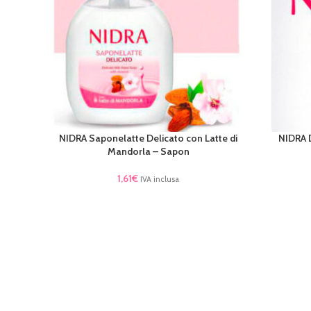
NIDRA Saponelatte Delicato con Latte di
NIDRA 
LEGGI TUTTO
AGGIUNGI 
Mandorla – Sapon
1,61
€
IVA inclusa