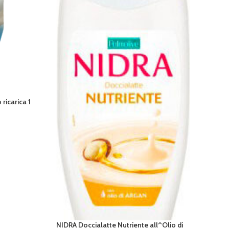
NIDR
AGGIUN
ricarica 1
NIDRA Doccialatte Nutriente all^Olio di
AGGIUNGI AL CARRELLO