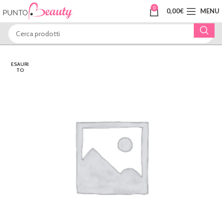
0
0,00
€
MENU
ESAURI
TO