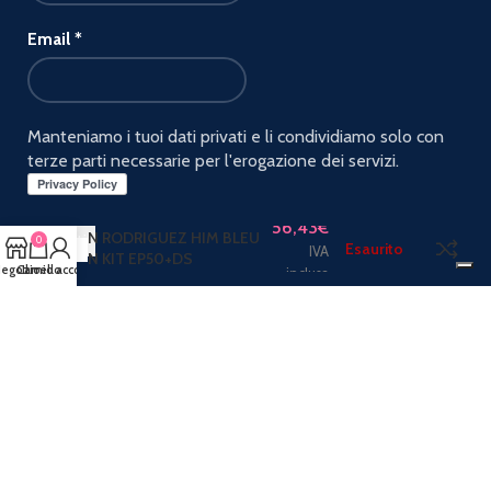
Email
*
Manteniamo i tuoi dati privati e li condividiamo solo con
terze parti necessarie per l'erogazione dei servizi.
56,43
€
N RODRIGUEZ HIM BLEU
0
Esaurito
IVA
N KIT EP50+DS
egozio
Carrello
Il mio account
inclusa
PAGAMENTI ACCETTATI:
Spediamo con: