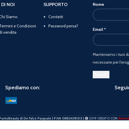
 DI NOI
SUPPORTO
Nome
Chi Siamo
Contatti
Termini e Condizioni
Password persa?
Email
*
di vendita
Manteniamo i tuoi dat
necessarie per l'erog
Spediamo con:
Seguic
Amor
PuntoBeauty di De Falco Pasquale | P.IVA 08824081213 |
2019 CREATO CON