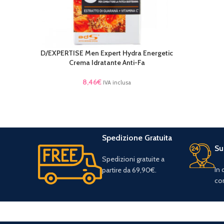
D/EXPERTISE Men Expert Hydra Energetic
AGGIUNGI AL CARRELLO
Crema Idratante Anti-Fa
8,46
€
IVA inclusa
Spedizione Gratuita
Su
Spedizioni gratuite a
In
partire da 69,90€.
con