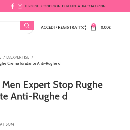
TERMINI E CONDIZIONI DI VENDITA
TRACCIA ORDINE
0
ACCEDI / REGISTRATI
0,00
€
E
D/EXPERTISE
he Crema Idratante Anti-Rughe d
Men Expert Stop Rughe
te Anti-Rughe d
RAT 50M