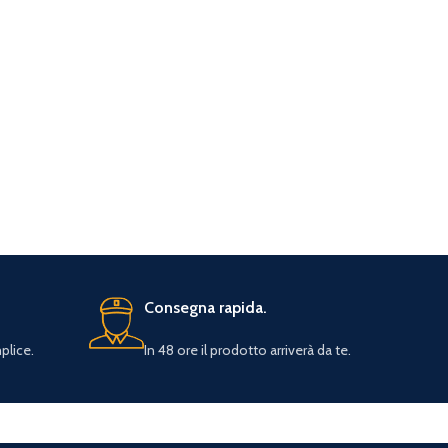
Consegna rapida.
plice.
In 48 ore il prodotto arriverà da te.