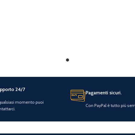
pporto 24/7
Pagamenti sicuri.
 qualsiasi momento puoi
Con PayPal è tutto più sem
tattarci.