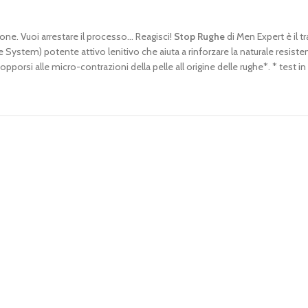
one. Vuoi arrestare il processo… Reagisci!
Stop Rughe
di Men Expert è il 
em) potente attivo lenitivo che aiuta a rinforzare la naturale resistenza 
orsi alle micro-contrazioni della pelle all origine delle rughe*. * test in 