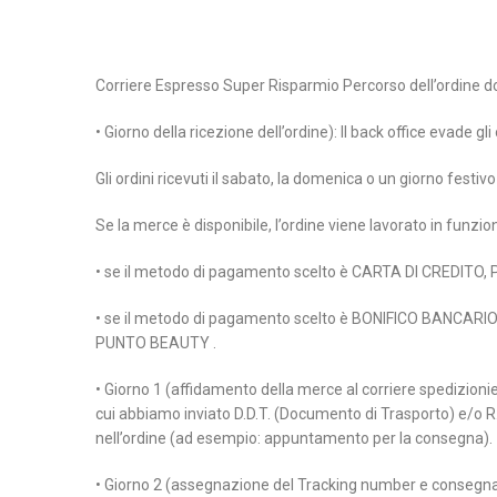
Corriere Espresso Super Risparmio Percorso dell’ordine d
• Giorno della ricezione dell’ordine): Il back office evade gl
Gli ordini ricevuti il sabato, la domenica o un giorno festi
Se la merce è disponibile, l’ordine viene lavorato in funzi
• se il metodo di pagamento scelto è CARTA DI CREDITO,
• se il metodo di pagamento scelto è BONIFICO BANCARIO, l’
PUNTO BEAUTY .
• Giorno 1 (affidamento della merce al corriere spedizioniere
cui abbiamo inviato D.D.T. (Documento di Trasporto) e/o R.A
nell’ordine (ad esempio: appuntamento per la consegna).
• Giorno 2 (assegnazione del Tracking number e consegna): 