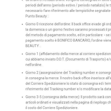
periodi dell’anno (periodo estivo / periodo natalizio) le
necessario fare riferimento alle tempistiche segnalate
Punto Beauty :
Giorno 0 ricezione dell’ordine: Il back office evade gli or
la domenica o un giorno festivo saranno processati il pr
del metodo di pagamento scelto, ed in particolare: ◦ se
pagamento scelto è BONIFICO BANCARIO, l’ordine viene e
BEAUTY .
Giorno 1 (affidamento della merce al corriere spedizionier
cui abbiamo inviato D.D.T. (Documento di Trasporto) e/o R
nell’ordine.
Giorno 2 (assegnazione del Tracking number e consegna):
in consegna la merce. Il nostro back office inserisce all’
del Corriere Spedizioniere lo stato di consegna ed i tempi
riferimento del Tracking number e/o modificare la data
Giorno 3-5 (consegna della merce): Il prodotto sarà cons
articoli ordinati e visualizzati nella pagina di riepilogo
il costo del Corriere Spedizioniere.