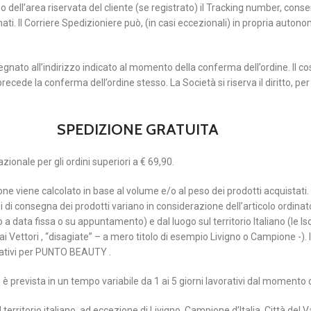
no dell’area riservata del cliente (se registrato) il Tracking number, conse
ti. Il Corriere Spedizioniere può, (in casi eccezionali) in propria autonom
gnato all’indirizzo indicato al momento della conferma dell’ordine. Il cos
 precede la conferma dell’ordine stesso. La Società si riserva il diritto, pe
SPEDIZIONE GRATUITA
zionale per gli ordini superiori a € 69,90.
zione viene calcolato in base al volume e/o al peso dei prodotti acquistati.
empi di consegna dei prodotti variano in considerazione dell’articolo ordinat
 a data fissa o su appuntamento) e dal luogo sul territorio Italiano (le 
ai Vettori , “disagiate” – a mero titolo di esempio Livigno o Campione -). 
ativi per PUNTO BEAUTY .
è prevista in un tempo variabile da 1 ai 5 giorni lavorativi dal momento d
l territorio italiano, ad eccezione di Livigno, Campione d’Italia, Città del