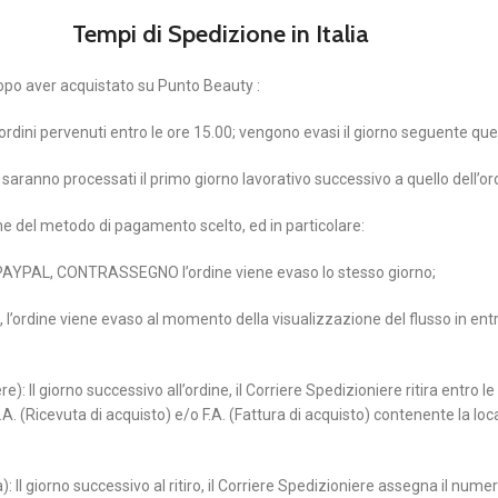
Tempi di Spedizione in Italia
opo aver acquistato su Punto Beauty :
i ordini pervenuti entro le ore 15.00; vengono evasi il giorno seguente quell
vo saranno processati il primo giorno lavorativo successivo a quello dell’or
one del metodo di pagamento scelto, ed in particolare:
 PAYPAL, CONTRASSEGNO l’ordine viene evaso lo stesso giorno;
ordine viene evaso al momento della visualizzazione del flusso in entrat
): Il giorno successivo all’ordine, il Corriere Spedizioniere ritira entro 
. (Ricevuta di acquisto) e/o F.A. (Fattura di acquisto) contenente la local
Il giorno successivo al ritiro, il Corriere Spedizioniere assegna il num