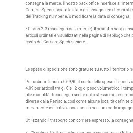
consegna la merce. Il nostro back office inserisce all’inter
Corriere Spedizioniere lo stato di consegna ed i tempi stima
del Tracking number e/o modificare la data di consegna.
• Giorno 2-3 (consegna della merce): Il prodotto sarà conse
articoli ordinati e visualizzati nella pagina di riepilogo che
costo del Corriere Spedizioniere.
Le spese di spedizione sono gratuite su tutto il territorio na
Per ordini inferiori a € 69,90, il costo delle spese di spedi
4,89 per articoli tra gli 0 e i 2 kg di peso volumetrico. I t
alle modalità di consegna scelte dallo stesso (per esempio
diversa dalla Penisola, così come alcune località definite d
meramente indicativi e non sono in nessun modo impegn
Utilizzando il trasporto con corriere espresso, la consegna 
Gli ordini effettuati online vengono consegnati in tutto i