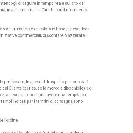
ntendogli di seguire in tempo reale sul sito del
ia, inviare una mail al Cliente con il riferimento
to del trasporto è calcolato in base al peso degli
r iniziative commerciali, di scontare o azzerare il
 In particolare, le spese di trasporto partono da €
o dal Cliente (per es. se la merce è disponibile), ed
Isole, ad esempio, possono avere una tempistica
I tempi indicati per i termini di consegna sono
ell’ordine.
 Vaticano e Repubblica di San Marino. • In alcuni