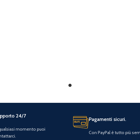
pporto 24/7
Pagamenti sicuri.
 qualsiasi momento puoi
Con PayPal è tutto più sem
tattarci.