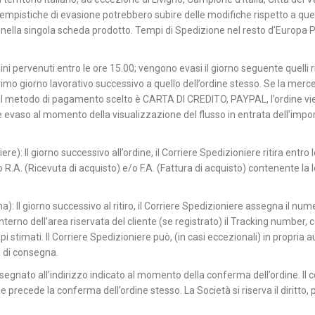
 tempistiche di evasione potrebbero subire delle modifiche rispetto a quel
 nella singola scheda prodotto. Tempi di Spedizione nel resto d’Europa P
dini pervenuti entro le ore 15.00; vengono evasi il giorno seguente quelli ric
imo giorno lavorativo successivo a quello dell’ordine stesso. Se la merce 
 il metodo di pagamento scelto è CARTA DI CREDITO, PAYPAL, l’ordine vien
vaso al momento della visualizzazione del flusso in entrata dell’import
e): Il giorno successivo all’ordine, il Corriere Spedizioniere ritira entro
.A. (Ricevuta di acquisto) e/o F.A. (Fattura di acquisto) contenente la lo
 Il giorno successivo al ritiro, il Corriere Spedizioniere assegna il n
interno dell’area riservata del cliente (se registrato) il Tracking number,
 stimati. Il Corriere Spedizioniere può, (in casi eccezionali) in propria a
 di consegna.
egnato all’indirizzo indicato al momento della conferma dell’ordine. Il co
 che precede la conferma dell’ordine stesso. La Società si riserva il diritto