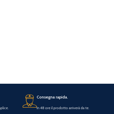
Consegna rapida.
plice.
In 48 ore il prodotto arriverà da te.