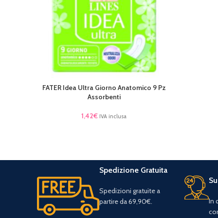
FATER Idea Ultra Giorno Anatomico 9 Pz
AGGIUNGI AL CARRELLO
Assorbenti
1,42
€
IVA inclusa
Spedizione Gratuita
Su
Spedizioni gratuite a
In
partire da 69,90€.
con