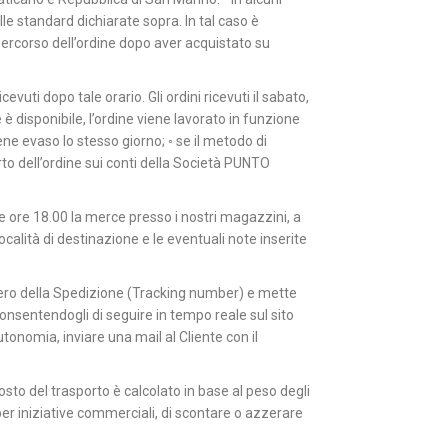
le standard dichiarate sopra. In tal caso è
ercorso dell’ordine dopo aver acquistato su
evuti dopo tale orario. Gli ordini ricevuti il sabato,
è disponibile, l’ordine viene lavorato in funzione
e evaso lo stesso giorno; ◦ se il metodo di
o dell’ordine sui conti della Società PUNTO
 le ore 18.00 la merce presso i nostri magazzini, a
calità di destinazione e le eventuali note inserite
umero della Spedizione (Tracking number) e mette
 consentendogli di seguire in tempo reale sul sito
utonomia, inviare una mail al Cliente con il
sto del trasporto è calcolato in base al peso degli
, per iniziative commerciali, di scontare o azzerare