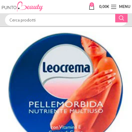
0
0,00
€
MENU