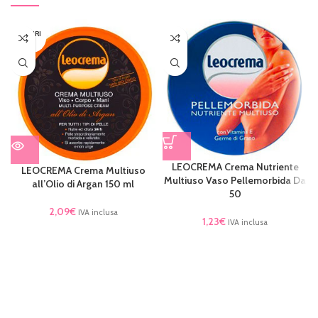
ESAURI
TO
LEOCREMA Crema Nutriente
LEOCREMA Crema Multiuso
Multiuso Vaso Pellemorbida Da
all’Olio di Argan 150 ml
50
2,09
€
IVA inclusa
1,23
€
IVA inclusa