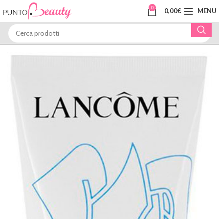
0
0,00
€
MENU