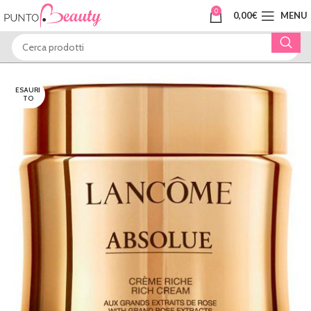
0
0,00
€
MENU
ESAURI
TO