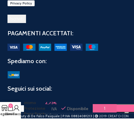
PAGAMENTI ACCETTATI:
Spediamo con:
Seguici sui social:
LACTACYD
2,75
€
Intimo
0
Protezione
Disponibile
IVA
Extra Fresh
egozio
Carrello
Il mio account
inclusa
PuntoBeauty di De Falco Pasquale | P.IVA 08824081213 |
2019 CREATO CON
200Ml
Amore
.