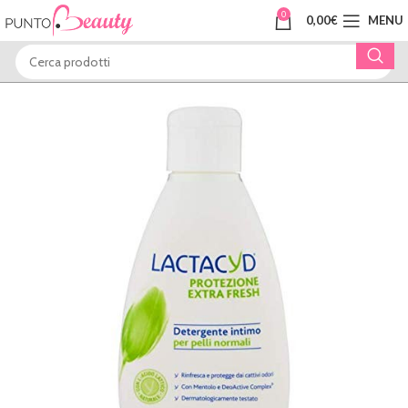
0
0,00
€
MENU