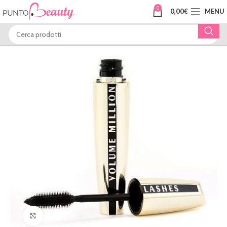
0
0,00
€
MENU
Clicca per ingrandire