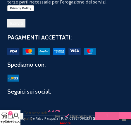
terze parti necessarie per l'erogazione dei servizi.
PAGAMENTI ACCETTATI:
Spediamo con:
Seguici sui social:
JOHNSON
BABY
5,89
€
Cottontouch
0
Disponibile
IVA
Baby
PuntoBeauty di De Falco Pasquale | P.IVA 08824081213 |
2019 CREATO CON
egozio
Carrello
Il mio account
inclusa
Amore
.
bagnodoccia
500ml