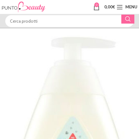
0
0,00
€
MENU