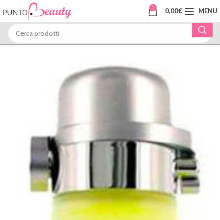
0
0,00
€
MENU