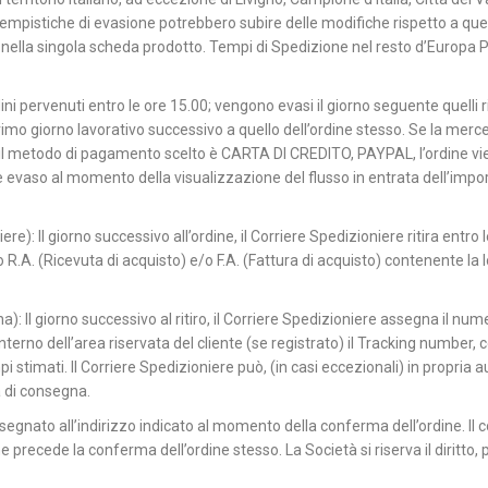
 tempistiche di evasione potrebbero subire delle modifiche rispetto a quel
 nella singola scheda prodotto. Tempi di Spedizione nel resto d’Europa P
dini pervenuti entro le ore 15.00; vengono evasi il giorno seguente quelli ric
imo giorno lavorativo successivo a quello dell’ordine stesso. Se la merce 
 il metodo di pagamento scelto è CARTA DI CREDITO, PAYPAL, l’ordine vien
vaso al momento della visualizzazione del flusso in entrata dell’import
e): Il giorno successivo all’ordine, il Corriere Spedizioniere ritira entro
.A. (Ricevuta di acquisto) e/o F.A. (Fattura di acquisto) contenente la lo
 Il giorno successivo al ritiro, il Corriere Spedizioniere assegna il n
interno dell’area riservata del cliente (se registrato) il Tracking number,
 stimati. Il Corriere Spedizioniere può, (in casi eccezionali) in propria a
 di consegna.
egnato all’indirizzo indicato al momento della conferma dell’ordine. Il co
 che precede la conferma dell’ordine stesso. La Società si riserva il diritto