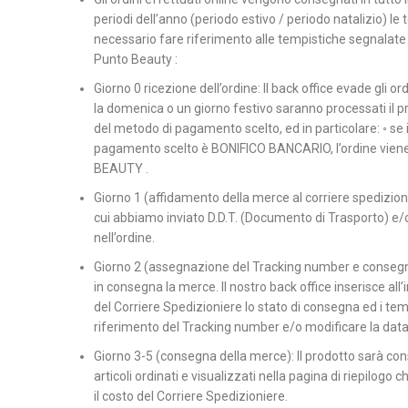
periodi dell’anno (periodo estivo / periodo natalizio) le
necessario fare riferimento alle tempistiche segnalate
Punto Beauty :
Giorno 0 ricezione dell’ordine: Il back office evade gli or
la domenica o un giorno festivo saranno processati il pr
del metodo di pagamento scelto, ed in particolare: ◦ se
pagamento scelto è BONIFICO BANCARIO, l’ordine viene e
BEAUTY .
Giorno 1 (affidamento della merce al corriere spedizionier
cui abbiamo inviato D.D.T. (Documento di Trasporto) e/o R
nell’ordine.
Giorno 2 (assegnazione del Tracking number e consegna):
in consegna la merce. Il nostro back office inserisce all’
del Corriere Spedizioniere lo stato di consegna ed i tempi
riferimento del Tracking number e/o modificare la data
Giorno 3-5 (consegna della merce): Il prodotto sarà cons
articoli ordinati e visualizzati nella pagina di riepilogo
il costo del Corriere Spedizioniere.