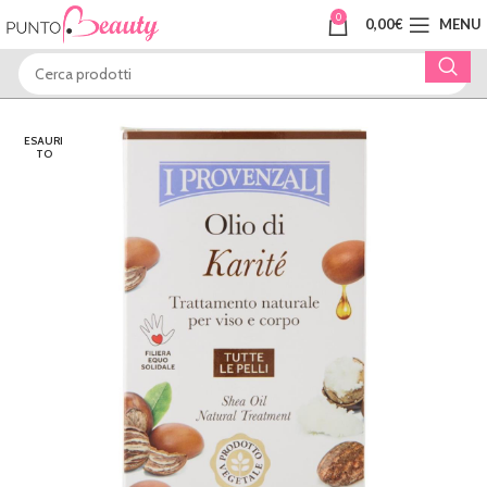
0
0,00
€
MENU
ESAURI
TO