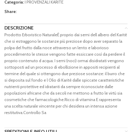
Categoria:
I PROVENZALI KARITE
Share:
DESCRIZIONE
Prodotto Erboristico NaturaleÈ proprio dai semi dell albero del Karité
che si estraggono le sostanze più preziose dopo aver separato la
polpa del frutto dalla noce attraverso un lento e laborioso
procedimento le stesse vengono fatte essiccare così da perdere il
proprio contenuto d acqua. I semi (noci) ormai disidratati vengono
sottoposti ad un processo di ebollizione in appositi recipienti al
termine del quale si ottengono due preziose sostanze: il burro che
si deposita sul fondo e l Olio di Karité dalle spiccate caratteristiche
nutrienti protettive ed idratanti da sempre riconosciute dalle
popolazioni africane che da secoli ne mettono a frutto le virtù sia
cosmetiche che farmacologiche.Ricco di vitamina E rappresenta
una scelta naturale vincente per chi desidera un intensa azione
restitutiva.Controllo Sa
SPEDIZIONI E INFO UTILI