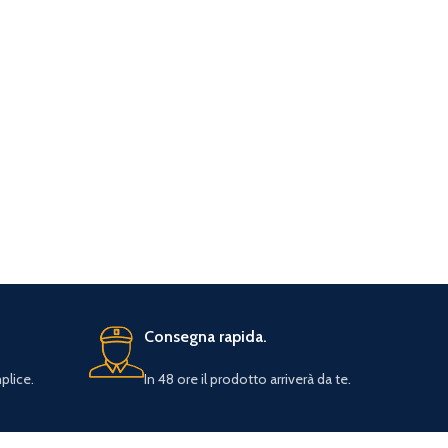
Consegna rapida.
plice.
In 48 ore il prodotto arriverà da te.