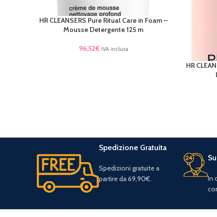
HR CLEANSERS Pure Ritual Care in Foam –
LEGGI TUTTO
Mousse Detergente 125 m
96,52
€
IVA inclusa
HR CLEANS
LEGGI TU
Spedizione Gratuita
Su
Spedizioni gratuite a
In
partire da 69,90€.
con