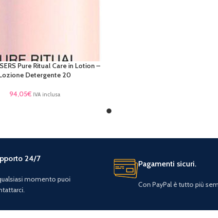
ERS Pure Ritual Care in Lotion –
TTO
Lozione Detergente 20
94,05
€
IVA inclusa
pporto 24/7
Pagamenti sicuri.
 qualsiasi momento puoi
Con PayPal è tutto più sem
tattarci.