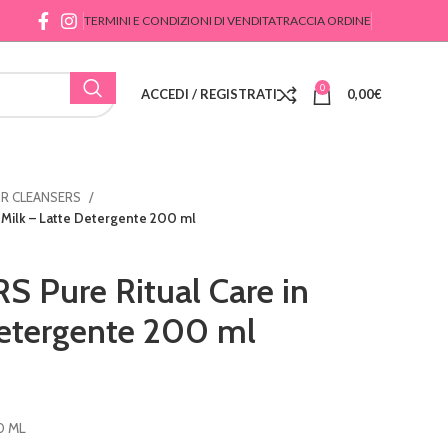
TERMINI E CONDIZIONI DI VENDITA
TRACCIA ORDINE
0
ACCEDI / REGISTRATI
0,00
€
R CLEANSERS
 Milk – Latte Detergente 200 ml
 Pure Ritual Care in
Detergente 200 ml
0 ML