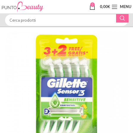
0
0,00
€
MENU