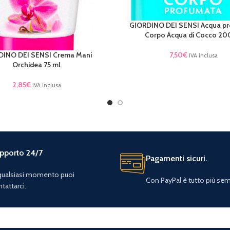
GIORDINO DEI SENSI Acqua p
LEGGI TUTTO
Corpo Acqua di Cocco 20
7,50
€
DINO DEI SENSI Crema Mani
TTO
IVA inclusa
Orchidea 75 ml
2,85
€
IVA inclusa
pporto 24/7
Pagamenti sicuri.
 qualsiasi momento puoi
Con PayPal è tutto più sem
tattarci.