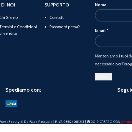
 DI NOI
SUPPORTO
Nome
Chi Siamo
Contatti
Termini e Condizioni
Password persa?
Email
*
di vendita
Manteniamo i tuoi dat
necessarie per l'erog
Spediamo con:
Seguic
Amor
PuntoBeauty di De Falco Pasquale | P.IVA 08824081213 |
2019 CREATO CON