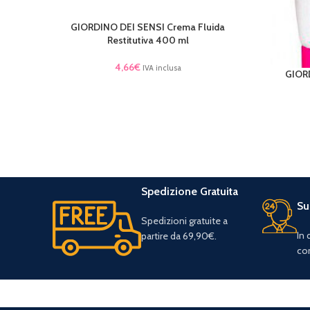
GIORDINO DEI SENSI Crema Fluida
LEGGI TUTTO
Restitutiva 400 ml
4,66
€
IVA inclusa
GIOR
LEGGI TU
Spedizione Gratuita
Su
Spedizioni gratuite a
In
partire da 69,90€.
con