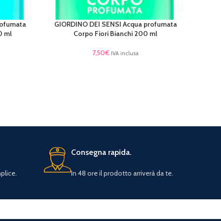
rofumata
GIORDINO DEI SENSI Acqua profumata
AGGIUNGI AL CARRELLO
0 ml
Corpo Fiori Bianchi 200 ml
7,50
€
IVA inclusa
Consegna rapida.
plice.
In 48 ore il prodotto arriverà da te.