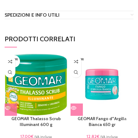
SPEDIZIONI E INFO UTILI
PRODOTTI CORRELATI
ESAURI
ESAURI
TO
TO
GEOMAR Thalasso Scrub
GEOMAR Fango d^Argilla
Illuminant 600 g
Bianca 650 gr
17,00
€
12,82
€
IVA inclusa
IVA inclusa