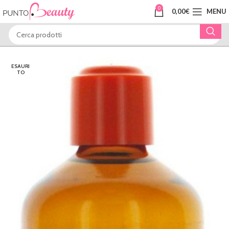
0
0,00
€
MENU
ESAURI
TO