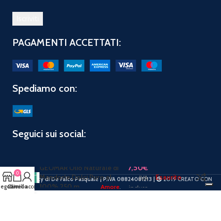
PAGAMENTI ACCETTATI:
Spediamo con:
Seguici sui social:
7,50
€
GEOMAR Olio Naturale di
0
Mandorle Dolci Puro al
Esaurito
IVA
PuntoBeauty di De Falco Pasquale | P.IVA 08824081213 |
2019 CREATO CON
100% 250 m
egozio
Carrello
Il mio account
Amore
.
inclusa