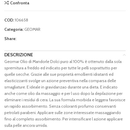
Confronta
COD:
106658
Categoria:
GEOMAR
Share:
DESCRIZIONE
Geomar Olio di Mandorle Dolci puro al 100% è ottenuto dalla sola
spremitura a freddo ed indicato per tutte le pelli soprattutto per
quelle secche. Grazie alle sue proprietà emollienti idratanti ed
elasticizzanti svolge un azione preventiva nella comparsa delle
smagliature. E ideale in gravidanzao durante una dieta. E indicato
anche come olio da massaggio e per l uso dopo la depilazione per
eliminare i residui di cera. La sua formula morbida e leggera favorisce
un rapido assorbimento. Senza coloranti profumo conservanti
petrolati parabeni. Applicare sulle zone interessate massaggiando
fino al completo assorbimento. Per intensificare l azione applicare
sulla pelle ancora umida.