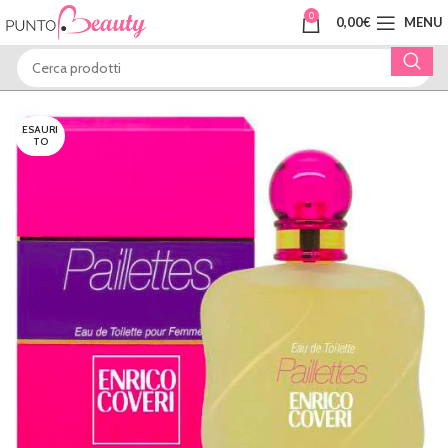
0
0,00
€
MENU
ESAURI
TO