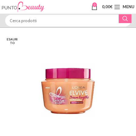
0
0,00
€
MENU
ESAURI
TO