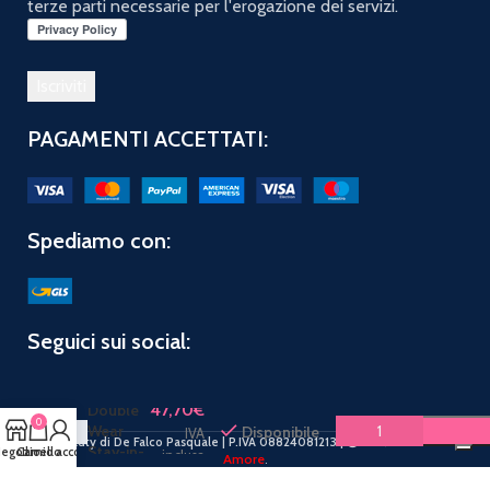
terze parti necessarie per l'erogazione dei servizi.
PAGAMENTI ACCETTATI:
Spediamo con:
ESTEE
Seguici sui social:
LAUDER
LINEA
VISO
47,70
€
Double
0
Wear
Disponibile
IVA
PuntoBeauty di De Falco Pasquale | P.IVA 08824081213 |
2019 CREATO CON
Stay-in-
egozio
Carrello
Il mio account
inclusa
Amore
.
Place