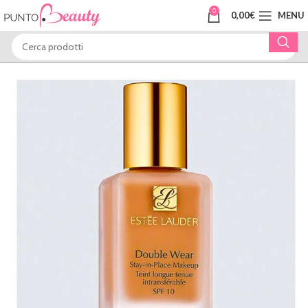
0
0,00
€
MENU