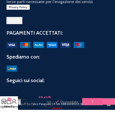
terze parti necessarie per l'erogazione dei servizi.
PAGAMENTI ACCETTATI:
Spediamo con:
ESTEE
Seguici sui social:
LAUDER
IDRATANTI
Daywear
34,20
€
Eye
0
Disponibile
IVA
Cooling
PuntoBeauty di De Falco Pasquale | P.IVA 08824081213 |
2019 CREATO CON
egozio
Carrello
Il mio account
inclusa
Amore
.
Anti-
Oxidant