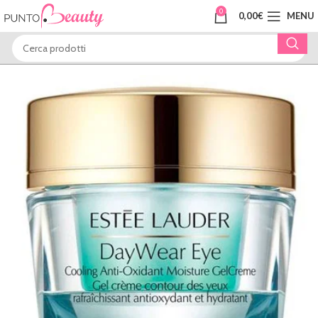
0
0,00
€
MENU