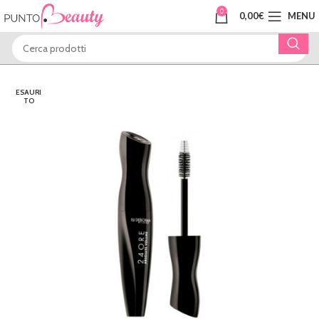
0
0,00
€
MENU
ESAURI
TO