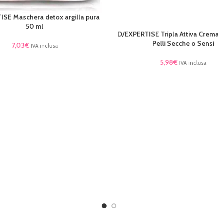
SE Maschera detox argilla pura
TTO
50 ml
D/EXPERTISE Tripla Attiva Crema
LEGGI TUTTO
Pelli Secche o Sensi
7,03
€
IVA inclusa
5,98
€
IVA inclusa