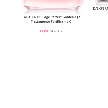
D/EXPERTI
LEGGI TU
D/EXPERTISE Age Perfect Golden Age
AGGIUNGI AL CARRELLO
Trattamento Fortificante Gi
14,15
€
IVA inclusa