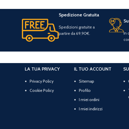
Spedizione Gratuita
Su
Spedizioni gratuite a
In
partire da 69,90€.
con
LA TUA PRIVACY
IL TUO ACCOUNT
SU
Privacy Policy
Sitemap
Cookie Policy
Profilo
I miei ordini
I miei indirizzi