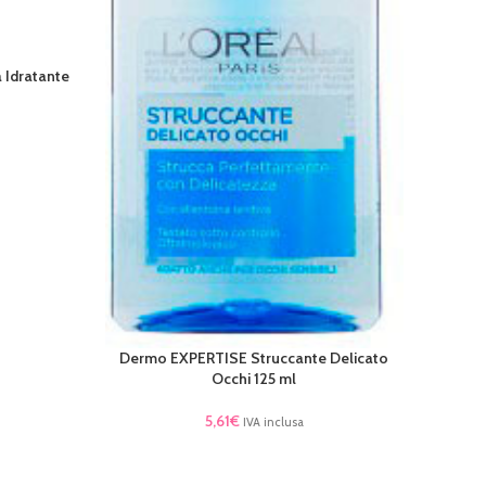
 Idratante
D/EX
LEGGI 
Dermo EXPERTISE Struccante Delicato
LEGGI TUTTO
Occhi 125 ml
5,61
€
IVA inclusa