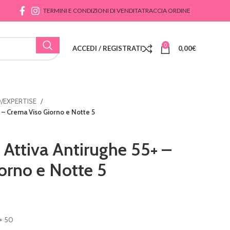
TERMINI E CONDIZIONI DI VENDITA
TRACCIA ORDINE
0
ACCEDI / REGISTRATI
0,00
€
/EXPERTISE
 – Crema Viso Giorno e Notte 5
ttiva Antirughe 55+ –
orno e Notte 5
+ 50