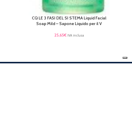
CQ LE 3 FASI DEL SI STEMA Liquid Facial
AGGIUNGI AL CARRELLO
Soap Mild – Sapone Liquido per il V
25,65
€
IVA inclusa
Consegna rapida.
plice.
In 48 ore il prodotto arriverà da te.