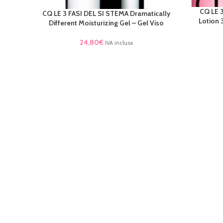
CQ LE 3
LEGGI TU
CQ LE 3 FASI DEL SI STEMA Dramatically
LEGGI TUTTO
Lotion 
Different Moisturizing Gel – Gel Viso
24,80
€
IVA inclusa