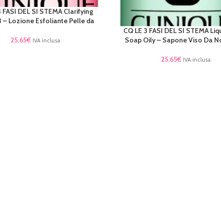
 FASI DEL SI STEMA Clarifying
TTO
3 – Lozione Esfoliante Pelle da
CQ LE 3 FASI DEL SI STEMA Liqu
AGGIUNGI AL CARRELLO
25,65
€
Soap Oily – Sapone Viso Da N
IVA inclusa
25,65
€
IVA inclusa