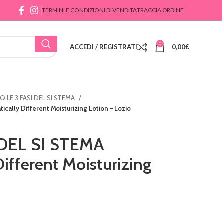
TERMINI E CONDIZIONI DI VENDITA
TRACCIA ORDINE
0
ACCEDI / REGISTRATI
0,00
€
Q LE 3 FASI DEL SI STEMA
cally Different Moisturizing Lotion – Lozio
 DEL SI STEMA
ifferent Moisturizing
o