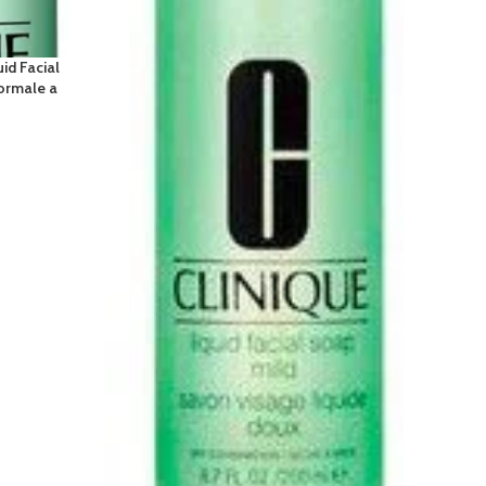
id Facial
ormale a