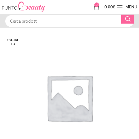
0
0,00
€
MENU
ESAURI
TO