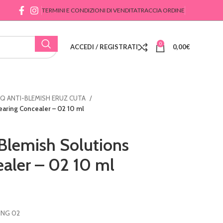
TERMINI E CONDIZIONI DI VENDITA
TRACCIA ORDINE
0
ACCEDI / REGISTRATI
0,00
€
Q ANTI-BLEMISH ERUZ CUTA
learing Concealer – 02 10 ml
-Blemish Solutions
ealer – 02 10 ml
ING 02