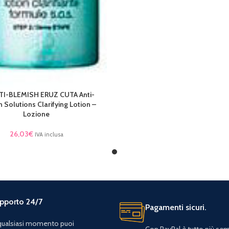
TI-BLEMISH ERUZ CUTA Anti-
AL CARRELLO
 Solutions Clarifying Lotion –
Lozione
26,03
€
IVA inclusa
pporto 24/7
Pagamenti sicuri.
 qualsiasi momento puoi
Con PayPal è tutto più sem