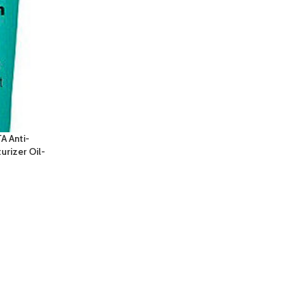
 Anti-
urizer Oil-