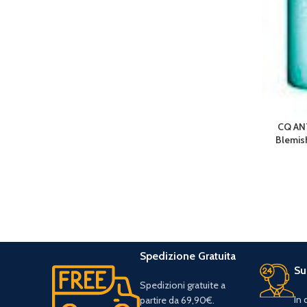
CQ AN
AGGIUNGI 
Blemish
Spedizione Gratuita
Su
Spedizioni gratuite a
In
partire da 69,90€.