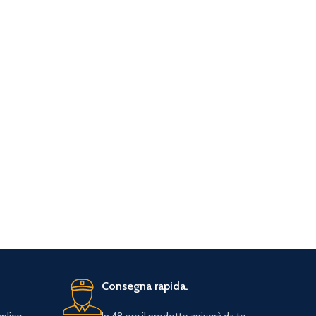
Consegna rapida.
plice.
In 48 ore il prodotto arriverà da te.