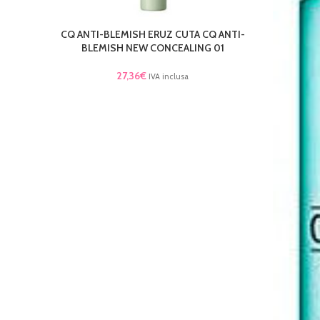
CQ ANTI-BLEMISH ERUZ CUTA CQ ANTI-
LEGGI TUTTO
BLEMISH NEW CONCEALING 01
27,36
€
IVA inclusa