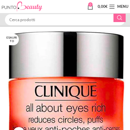
0
0,00
€
MENU
ESAURI
TO