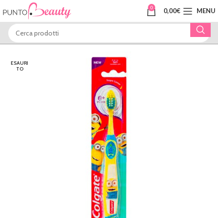
0
0,00
€
MENU
ESAURI
TO