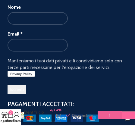
Nome
Email
*
Manteniamo i tuoi dati privati e li condividiamo solo con
terze parti necessarie per l'erogazione dei servizi.
COLGATE
PAGAMENTI ACCETTATI:
DENTIFRICIO
2,75
€
Dentifricio
0
Disponibile
IVA
Total
egozio
Carrello
Il mio account
inclusa
Freschezza
attiva 75 ml
Spediamo con: