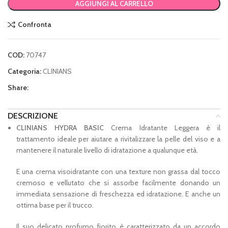
AGGIUNGI AL CARRELLO
Confronta
COD:
70747
Categoria:
CLINIANS
Share:
DESCRIZIONE
CLINIANS HYDRA BASIC
Crema Idratante Leggera è il
trattamento ideale per aiutare a rivitalizzare la pelle del viso e a
mantenere il naturale livello di idratazione a qualunque età.
E una crema visoidratante con una texture non grassa dal tocco
cremoso e vellutato che si assorbe facilmente donando un
immediata sensazione di freschezza ed idratazione. E anche un
ottima base per il trucco.
Il suo delicato profumo fiorito è caratterizzato da un accordo