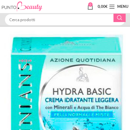
0
0,00
€
MENU