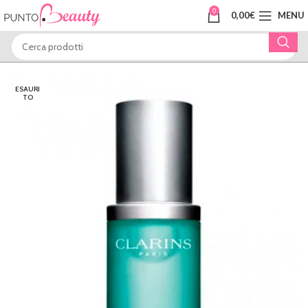
0
0,00
€
MENU
ESAURI
TO