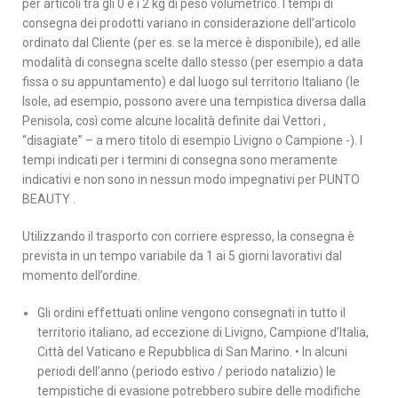
per articoli tra gli 0 e i 2 kg di peso volumetrico. I tempi di
consegna dei prodotti variano in considerazione dell’articolo
ordinato dal Cliente (per es. se la merce è disponibile), ed alle
modalità di consegna scelte dallo stesso (per esempio a data
fissa o su appuntamento) e dal luogo sul territorio Italiano (le
Isole, ad esempio, possono avere una tempistica diversa dalla
Penisola, così come alcune località definite dai Vettori ,
“disagiate” – a mero titolo di esempio Livigno o Campione -). I
tempi indicati per i termini di consegna sono meramente
indicativi e non sono in nessun modo impegnativi per PUNTO
BEAUTY .
Utilizzando il trasporto con corriere espresso, la consegna è
prevista in un tempo variabile da 1 ai 5 giorni lavorativi dal
momento dell’ordine.
Gli ordini effettuati online vengono consegnati in tutto il
territorio italiano, ad eccezione di Livigno, Campione d’Italia,
Città del Vaticano e Repubblica di San Marino. • In alcuni
periodi dell’anno (periodo estivo / periodo natalizio) le
tempistiche di evasione potrebbero subire delle modifiche