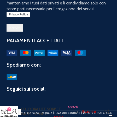
Manteniamo i tuoi dati privati e li condividiamo solo con
terze parti necessarie per l'erogazione dei servizi.
PAGAMENTI ACCETTATI:
Spediamo con:
Seguici sui social:
7,60
€
CD HYDRA LIFE SORBET
0
Esaurito
IVA
PuntoBeauty di De Falco Pasquale | P.IVA 08824081213 |
2019 CREATO CON
WATER 175 ML
egozio
Carrello
Il mio account
Amore