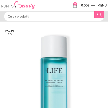
0
0,00
€
MENU
ESAURI
TO