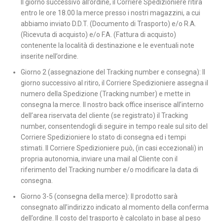
Il giorno successivo all’ordine, il Corriere Spedizioniere ritira
entro le ore 18.00 la merce presso i nostri magazzini, a cui
abbiamo inviato D.D.T. (Documento di Trasporto) e/o R.A.
(Ricevuta di acquisto) e/o F.A. (Fattura di acquisto)
contenente la località di destinazione e le eventuali note
inserite nell’ordine.
Giorno 2 (assegnazione del Tracking number e consegna): Il
giorno successivo al ritiro, il Corriere Spedizioniere assegna il
numero della Spedizione (Tracking number) e mette in
consegna la merce. Il nostro back office inserisce all’interno
dell’area riservata del cliente (se registrato) il Tracking
number, consentendogli di seguire in tempo reale sul sito del
Corriere Spedizioniere lo stato di consegna ed i tempi
stimati. Il Corriere Spedizioniere può, (in casi eccezionali) in
propria autonomia, inviare una mail al Cliente con il
riferimento del Tracking number e/o modificare la data di
consegna.
Giorno 3-5 (consegna della merce): Il prodotto sarà
consegnato all’indirizzo indicato al momento della conferma
dell’ordine. Il costo del trasporto è calcolato in base al peso