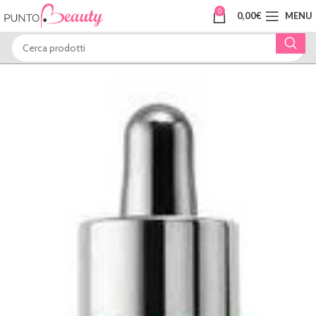
0
0,00
€
MENU