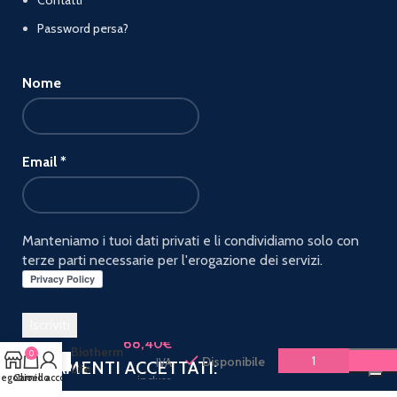
Contatti
Password persa?
Nome
Email
*
Manteniamo i tuoi dati privati e li condividiamo solo con
terze parti necessarie per l'erogazione dei servizi.
BIOTH
BLUE
THERAPY
68,40
€
Biotherm
0
Disponibile
IVA
PAGAMENTI ACCETTATI:
Life
egozio
Carrello
Il mio account
inclusa
Plankton