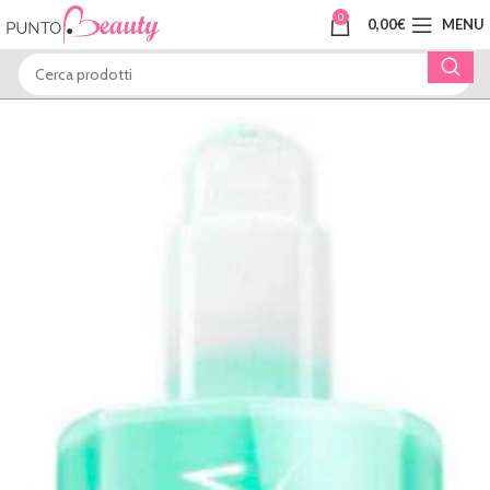
0
0,00
€
MENU